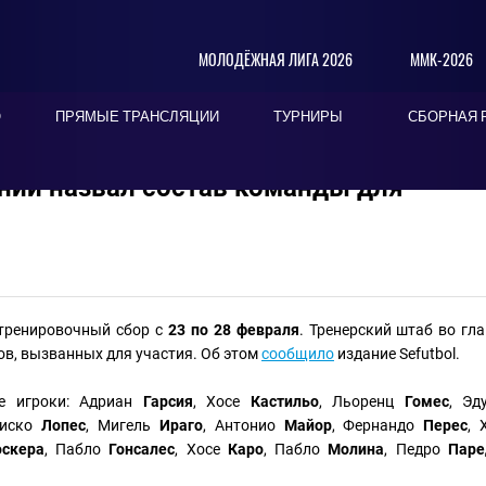
МОЛОДЁЖНАЯ ЛИГА 2026
ММК-2026
О
ПРЯМЫЕ ТРАНСЛЯЦИИ
ТУРНИРЫ
СБОРНАЯ 
нии назвал состав команды для
тренировочный сбор с
23 по 28 февраля
. Тренерский штаб во гла
в, вызванных для участия. Об этом
сообщило
издание Sefutbol.
е игроки: Адриан
Гарсия
, Хосе
Кастильо
, Льоренц
Гомес
, Эд
циско
Лопес
, Мигель
Ираго
, Антонио
Майор
, Фернандо
Перес
, 
скера
, Пабло
Гонсалес
, Хосе
Каро
, Пабло
Молина
, Педро
Паре