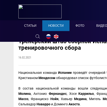
СТАТЬИ
НОВОСТИ
ФОТО
ВИДЕ
Тренерский штаб сборной Испа
тренировочного сбора
16.02.2021
Национальная команда
Испании
проведёт очередной 
Кристианом
Мендесом
обнародовал список футболисто
В состав национальной команды вошли следующи
Молина
, Антонио
Фернандес
, Хосе
Каррильо
, Фран
Массо
, Франциско
Нойя
, Хавьер
Медина
, Мигель
Мо
Сальвадор
Наварро
и Доминго
Акоста
.