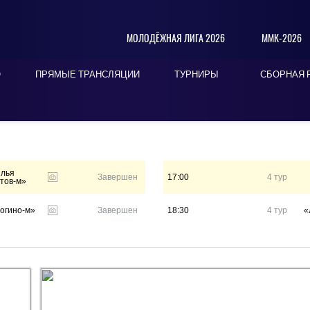
МОЛОДЁЖНАЯ ЛИГА 2026
ММК-2026
О
ПРЯМЫЕ ТРАНСЛЯЦИИ
ТУРНИРЫ
СБОРНАЯ 
ПОСЛЕДНИЕ
СЕГОДНЯ
БЛИЖАЙШИЕ
лья
Завершен
17:00
4 тур
тов-м»
огино-м»
Завершен
18:30
4 тур
«