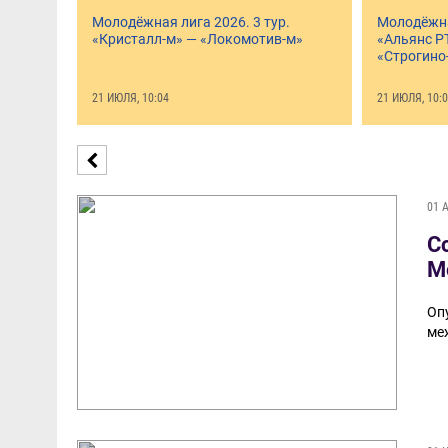
Молодёжная лига 2026. 3 тур.
Молодёжная
«Кристалл-м» — «Локомотив-м»
«Альянс Р
«Строгино
21 ИЮЛЯ, 10:04
21 ИЮЛЯ, 10:
01 
С
М
Оп
ме