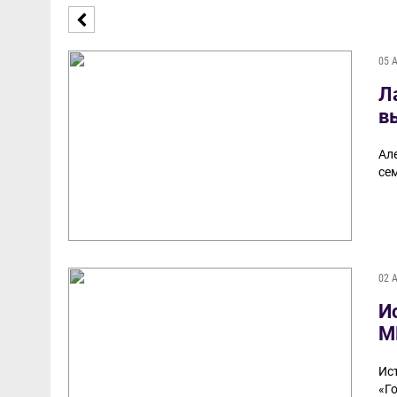
05 
Л
в
Ал
се
02 
И
М
Ис
«Го