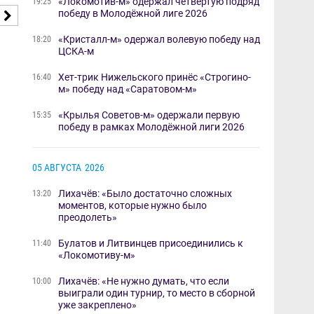
«Локомотив-м» одержал четвёртую подряд
19:25
победу в Молодёжной лиге 2026
«Кристалл-м» одержал волевую победу над
18:20
ЦСКА-м
Хет-трик Нижельского принёс «Строгино-
16:40
м» победу над «Саратовом-м»
«​Крылья Советов-м» одержали первую
15:35
победу в рамках Молодёжной лиги 2026
05 АВГУСТА
2026
Лихачёв: «Было достаточно сложных
13:20
моментов, которые нужно было
преодолеть»
Булатов и Литвинцев присоединились к
11:40
«Локомотиву-м»
Лихачёв: «Не нужно думать, что если
10:00
выиграли один турнир, то место в сборной
уже закреплено»