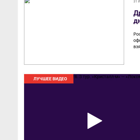
31 
Д
д
Ро
оф
вз
ЛУЧШЕЕ ВИДЕО
ур.