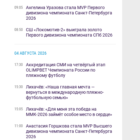
Ангелина Уразова стала MVP Первого
09:05
дивизиона чемпионата Санкт-Петербурга
2026
​СШ «Локомотив-2» выиграла золото
08:50
Первого дивизиона чемпионата СПб 2026
04 АВГУСТА
2026
Аккредитация СМИ на четвёртый этап
17:30
OLIMPBET Чемпионата России по
пляжному футболу
Лихачёв: «Наша главная мечта —
15:30
вернуться в международную пляжно-
футбольную семью»
Лихачёв: «Для меня эта победа на
15:05
ММК-2026 займёт особое место в сердце»
Анастасия Горшкова стала MVP Высшего
11:00
дивизиона чемпионата Санкт-Петербурга
2026