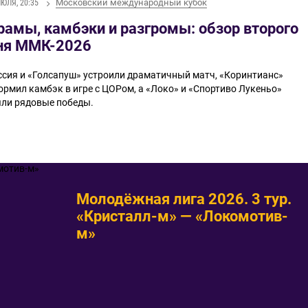
Московский международный кубок
ИЮЛЯ, 20:35
рамы, камбэки и разгромы: обзор второго
ня ММК-2026
ссия и «Голсапуш» устроили драматичный матч, «Коринтианс»
ормил камбэк в игре с ЦОРом, а «Локо» и «Спортиво Лукеньо»
яли рядовые победы.
Молодёжная лига 2026. 3 тур.
«Кристалл-м» — «Локомотив-
м»