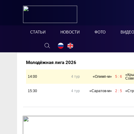
СТАТЬИ
НОВОСТИ
ФОТО
ВИДЕ
ОНЛАЙН ТАБЛО
СКРЫТЬ
Молодёжная лига 2026
«Кры
14:00
4 тур
«Олимп-м»
5 : 6
Сове
15:30
4 тур
«Саратов-м»
2 : 5
«Стр