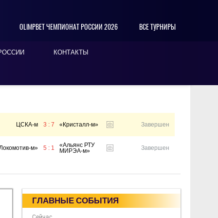
OLIMPBET ЧЕМПИОНАТ РОССИИ 2026
ВСЕ ТУРНИРЫ
РОССИИ
КОНТАКТЫ
ЦСКА-м
3 : 7
«Кристалл-м»
Завершен
«Альянс РТУ
Локомотив-м»
5 : 1
Завершен
МИРЭА-м»
ГЛАВНЫЕ СОБЫТИЯ
Сейчас