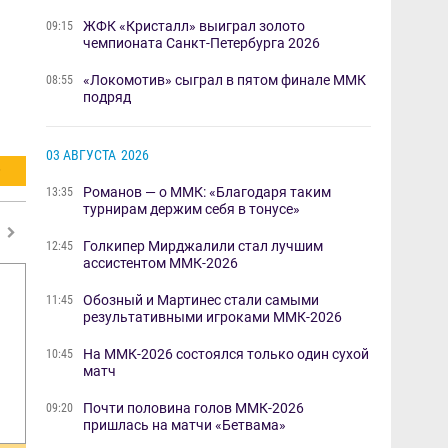
​ЖФК «Кристалл» выиграл золото
09:15
чемпионата Санкт-Петербурга 2026
«Локомотив» сыграл в пятом финале ММК
08:55
подряд
03 АВГУСТА
2026
О
Романов — о ММК: «Благодаря таким
13:35
турнирам держим себя в тонусе»
Голкипер Мирджалили стал лучшим
12:45
ассистентом ММК-2026
Обозный и Мартинес стали самыми
11:45
результативными игроками ММК-2026
На ММК-2026 состоялся только один сухой
10:45
матч
Почти половина голов ММК-2026
09:20
пришлась на матчи «Бетвама»