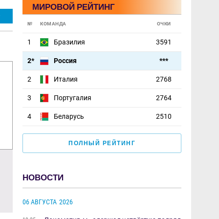
МИРОВОЙ РЕЙТИНГ
О
№
КОМАНДА
ОЧКИ
1
Бразилия
3591
2*
Россия
***
2
Италия
2768
3
Португалия
2764
4
Беларусь
2510
ПОЛНЫЙ РЕЙТИНГ
Молодёжная лига 2025. 4 тур.
Московский меж
«Олимп-м» — «Крылья Советов-м»
2026. Церемони
НОВОСТИ
06 АВГУСТА, 11:01
02 АВГУСТА, 17:56
06 АВГУСТА
2026