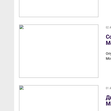
02 
С
М
Оп
Мо
01 
Д
М