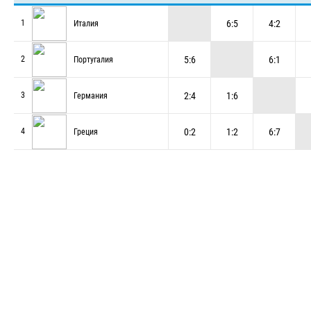
6:5
4:2
1
Италия
5:6
6:1
2
Португалия
2:4
1:6
3
Германия
0:2
1:2
6:7
4
Греция