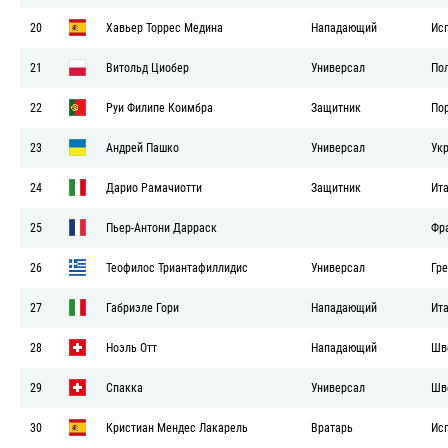
20
Хавьер Торрес Медина
Нападающий
Ис
21
Витольд Циобер
Универсал
По
22
Руи Филипе Коимбра
Защитник
По
23
Андрей Пашко
Универсал
Ук
24
Дарио Рамачиотти
Защитник
Ит
25
Пьер-Антони Дарраск
Фр
26
Теофилос Триантафиллидис
Универсал
Гр
27
Габриэле Гори
Нападающий
Ит
28
Ноэль Отт
Нападающий
Шв
29
Спакка
Универсал
Шв
30
Кристиан Мендес Лакарель
Вратарь
Ис