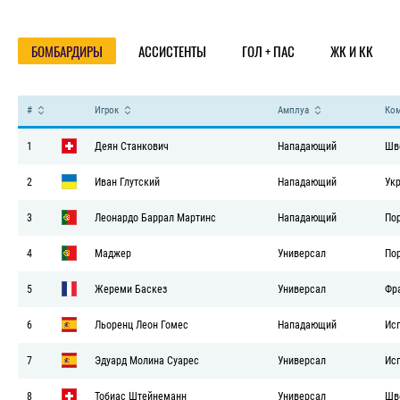
Статистика
БОМБАРДИРЫ
АССИСТЕНТЫ
ГОЛ + ПАС
ЖК И КК
#
Игрок
Амплуа
Ко
1
Деян Станкович
Нападающий
Шв
2
Иван Глутский
Нападающий
Ук
3
Леонардо Баррал Мартинс
Нападающий
По
4
Маджер
Универсал
По
5
Жереми Баскез
Универсал
Фр
6
Льоренц Леон Гомес
Нападающий
Ис
7
Эдуард Молина Суарес
Универсал
Ис
8
Тобиас Штейнеманн
Универсал
Шв