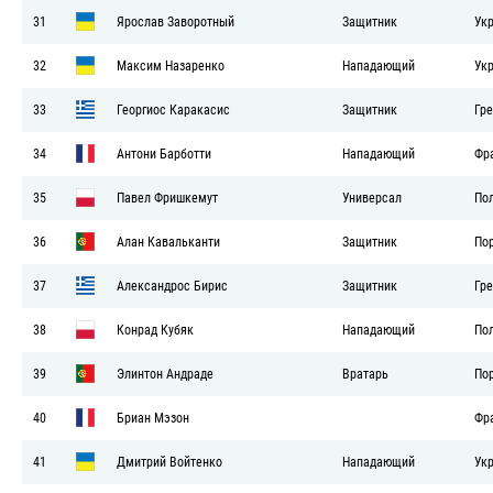
31
Ярослав Заворотный
Защитник
Ук
32
Максим Назаренко
Нападающий
Ук
33
Георгиос Каракасис
Защитник
Гр
34
Антони Барботти
Нападающий
Фр
35
Павел Фришкемут
Универсал
По
36
Алан Кавальканти
Защитник
По
37
Александрос Бирис
Защитник
Гр
38
Конрад Кубяк
Нападающий
По
39
Элинтон Андраде
Вратарь
По
40
Бриан Мэзон
Фр
41
Дмитрий Войтенко
Нападающий
Ук