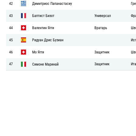
42
Димитриос Папанастасиу
Гр
43
Баптист Бизот
Универсал
Фр
44
Валентин Ягги
Вратарь
Шв
45
Ридуан Дрис Бузиан
Ис
46
Мо Ягги
Защитник
Шв
47
Защитник
Ит
Симоне Маринай