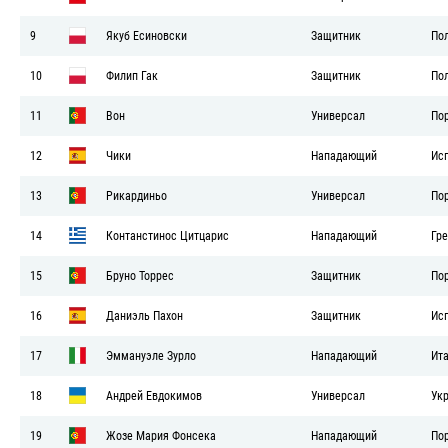
9
Якуб Есиновски
Защитник
По
10
Филип Гак
Защитник
По
11
Вон
Универсал
По
12
Чики
Нападающий
Ис
13
Рикардиньо
Универсал
По
14
Контанстинос Цитцарис
Нападающий
Гр
15
Бруно Торрес
Защитник
По
16
Даниэль Пахон
Защитник
Ис
17
Эммануэле Зурло
Нападающий
Ит
18
Андрей Евдокимов
Универсал
Ук
19
Жозе Мария Фонсека
Нападающий
По