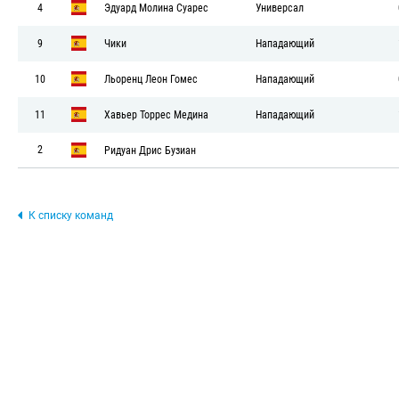
4
Эдуард Молина Суарес
Универсал
9
Чики
Нападающий
10
Льоренц Леон Гомес
Нападающий
11
Хавьер Торрес Медина
Нападающий
2
Ридуан Дрис Бузиан
К списку команд