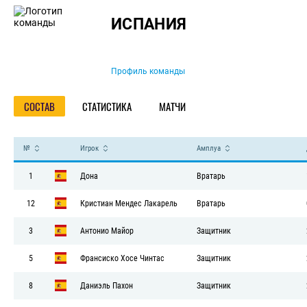
Команда
ИСПАНИЯ
Профиль команды
СОСТАВ
СТАТИСТИКА
МАТЧИ
№
Игрок
Амплуа
1
Дона
Вратарь
12
Кристиан Мендес Лакарель
Вратарь
3
Антонио Майор
Защитник
5
Франсиско Хосе Чинтас
Защитник
8
Даниэль Пахон
Защитник