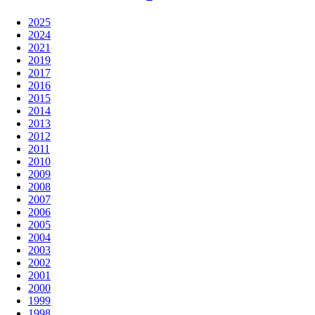
2015
Финальный турнир
Даты проведения: 09 июля 2015 - 19 июля 2015
Португалия, Эшпинью
Участники: 16
Новости
Статьи
Турнир
Календарь
Статистика
Таблицы
Команды
Тренеры
Судьи
Фото
Видео
Поделиться