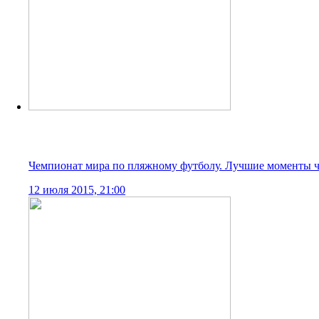
Чемпионат мира по пляжному футболу. Группа D. Россия -
12 июля 2015, 21:00
1
2
Использование информации
Конфиденциальность
Документы
Вконтакте
Телеграм
Мы обрабатываем Cookies для улучшения работы сайта, анализа т
Вы соглашаетесь с Условиями обработки метрических данных н
с
Условиями обработки метрических данных
в системе
bsrussia.
я согласен