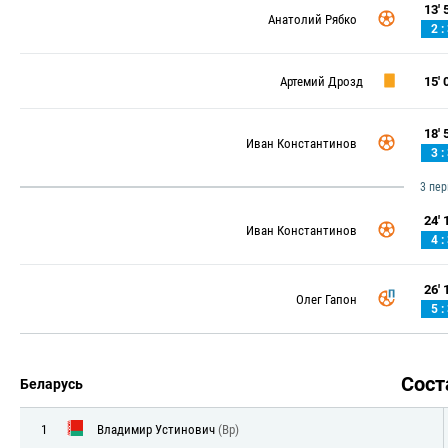
13' 5
Анатолий Рябко
2 :
Артемий Дрозд
15' 0
18' 5
Иван Константинов
3 :
3 пе
24' 1
Иван Константинов
4 :
26' 1
Олег Гапон
5 :
Сос
Беларусь
1
Владимир Устинович
(Вр)