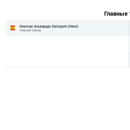
Главные
Николас Альварадо Капорале (Нико)
Главный тренер