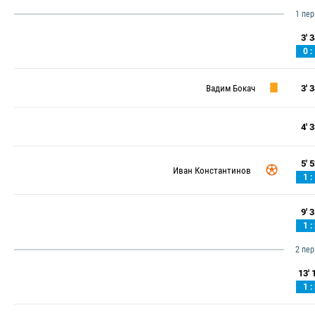
1 пе
3' 3
0 :
Вадим Бокач
3' 3
4' 3
5' 5
Иван Константинов
1 :
9' 3
1 :
2 пе
13' 1
1 :