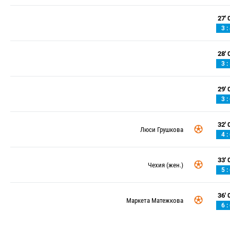
27' 0
3 :
28' 0
3 :
29' 0
3 :
32' 0
Люси Грушкова
4 :
33' 0
Чехия (жен.)
5 :
36' 0
Маркета Матежкова
6 :