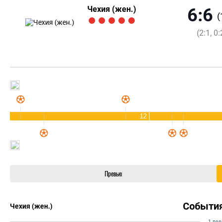
Чехия (жен.)
6:6
(
(2:1, 0:
12
Превью
Событи
Чехия (жен.)