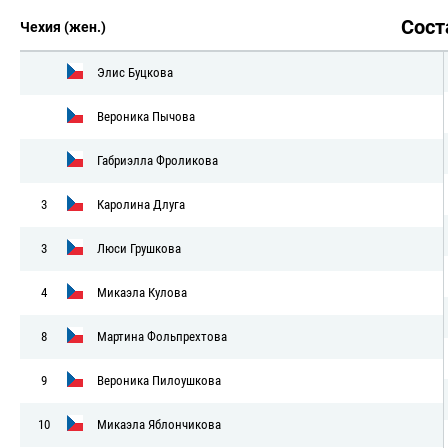
Сос
Чехия (жен.)
Элис Буцкова
Вероника Пычова
Габриэлла Фроликова
3
Каролина Длуга
3
Люси Грушкова
4
Микаэла Кулова
8
Мартина Фольпрехтова
9
Вероника Пилоушкова
10
Микаэла Яблончикова