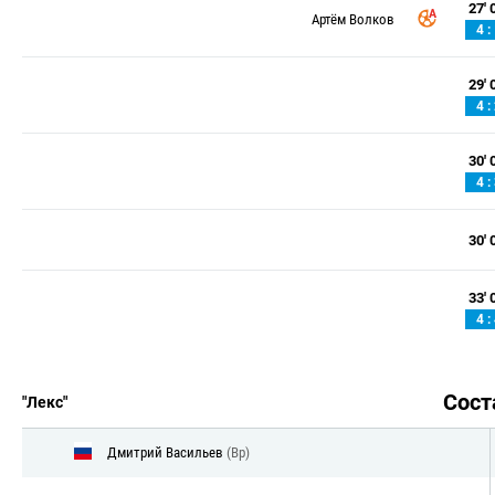
27' 0
Артём Волков
4 :
29' 0
4 :
30' 0
4 :
30' 0
33' 0
4 :
Сос
"Лекс"
Дмитрий Васильев
(Вр)