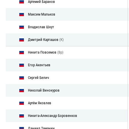
Артемий Баранов
Максим Мальков
Владислав Шкут
Дмитрий Карташов
(К)
Никита Повсемов
(Вр)
Егор Акентьев
Сергей Белич
Николай Винокуров
Артём Яковлев
Никита-Александр Боровенков
Даниил Таманин