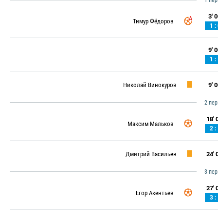
1 пе
3' 0
Тимур Фёдоров
1 :
9' 0
1 :
Николай Винокуров
9' 0
2 пе
18' 0
Максим Мальков
2 :
Дмитрий Васильев
24' 0
3 пе
27' 0
Егор Акентьев
3 :