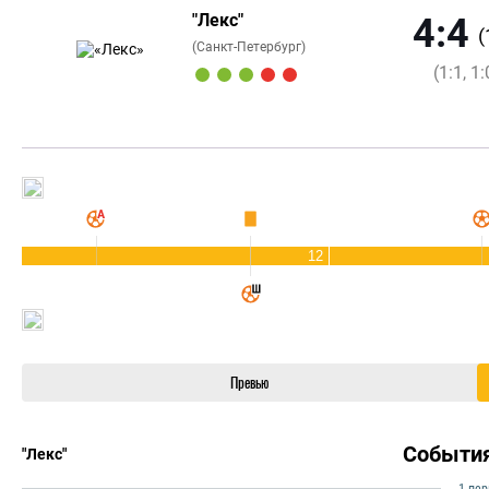
"Лекс"
4:4
(
(Санкт-Петербург)
(1:1, 1:
12
Превью
Событи
"Лекс"