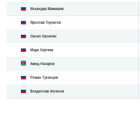
Искандер Мамашев
Ярослав Горчагов
Овсеп Овсепян
Марк Сергеев
Амид Назаров
Роман Туханцев
Владислав Аксенов