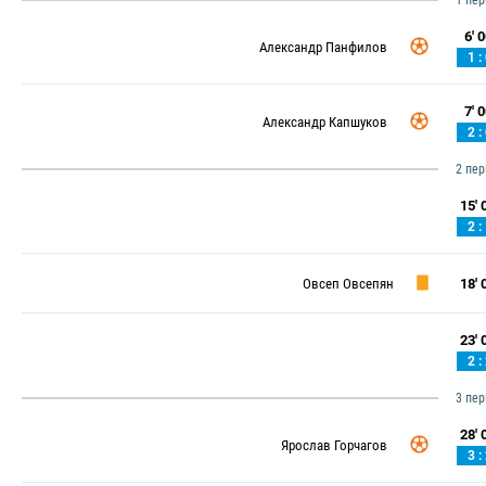
1 пе
6' 0
Александр Панфилов
1 :
7' 0
Александр Капшуков
2 :
2 пе
15' 0
2 :
Овсеп Овсепян
18' 0
23' 0
2 :
3 пе
28' 0
Ярослав Горчагов
3 :