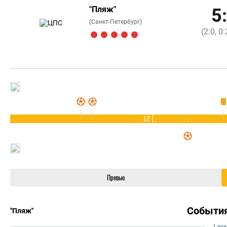
"Пляж"
5
(Санкт-Петербург)
(2:0, 0:
12
Превью
Событи
"Пляж"