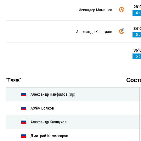
28' 0
Искандер Мамашев
4 :
34' 0
Александр Капшуков
5 :
36' 0
5 :
Сос
"Пляж"
Александр Панфилов
(Вр)
Артём Волков
Александр Капшуков
Дмитрий Комиссаров