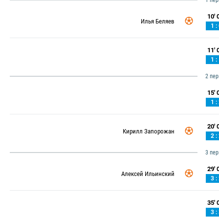
1 пе
10' 0
Илья Беляев
1 :
11' 0
1 :
2 пе
15' 0
1 :
20' 0
Кирилл Запорожан
2 :
3 пе
29' 0
Алексей Ильинский
3 :
35' 0
3 :