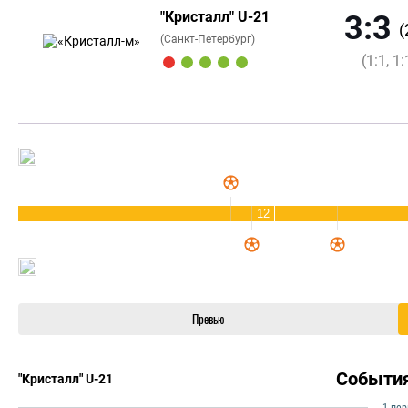
"Кристалл" U-21
3:3
(
(Санкт-Петербург)
(1:1, 1:
12
Превью
Событи
"Кристалл" U-21