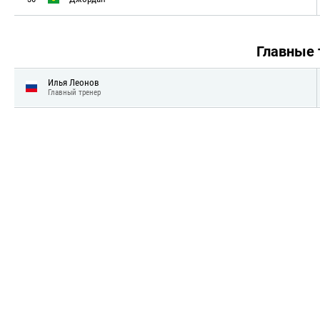
Главные
Илья Леонов
Главный тренер