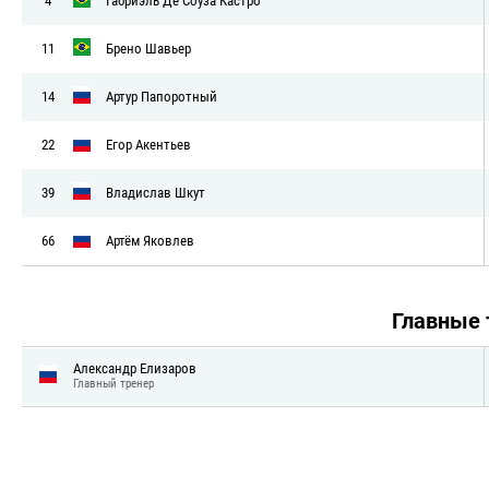
4
Габриэль Де Соуза Кастро
11
Брено Шавьер
14
Артур Папоротный
22
Егор Акентьев
39
Владислав Шкут
66
Артём Яковлев
Главные
Александр Елизаров
Главный тренер