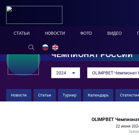
СТАТЬИ
НОВОСТИ
ФОТО
ВИДЕО
ЧЕМПИОНАТ РОССИИ
2024
OLIMPBET Чемпионат 
Новости
Статьи
Турнир
Календарь
Статисти
«Лекс» 4 : 2 ЦСКА
OLIMPBET Чемпионат
22 июня 2024
Заве