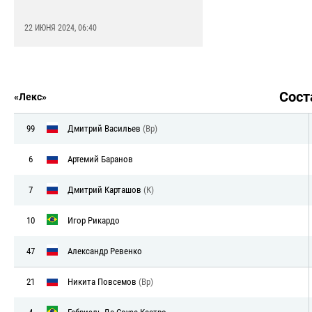
22 ИЮНЯ 2024, 06:40
Сос
«Лекс»
99
Дмитрий Васильев
(Вр)
6
Артемий Баранов
7
Дмитрий Карташов
(К)
10
Игор Рикардо
47
Александр Ревенко
21
Никита Повсемов
(Вр)