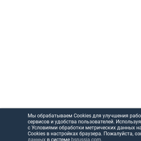
Мы обрабатываем Cookies для улучшения рабо
сервисов и удобства пользователей. Используя
с Условиями обработки метрических данных н
Cookies в настройках браузера. Пожалуйста, о
данных
в системе
bsrussia.com
.