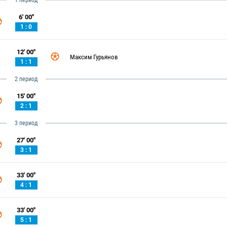
1 период
6' 00''
1 : 0
12' 00''
Максим Гурьянов
1 : 1
2 период
15' 00''
2 : 1
3 период
27' 00''
3 : 1
33' 00''
4 : 1
33' 00''
5 : 1