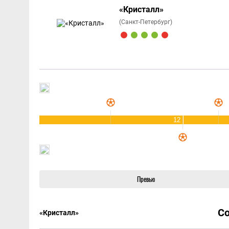
«Кристалл»
(Санкт-Петербург)
12
Превью
С
«Кристалл»