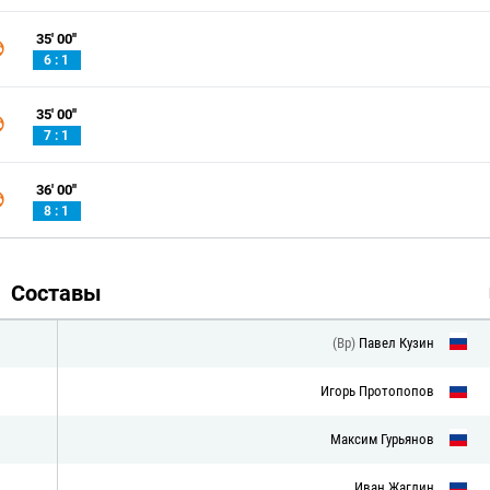
35' 00''
6 : 1
35' 00''
7 : 1
36' 00''
8 : 1
Составы
(Вр)
Павел Кузин
Игорь Протопопов
Максим Гурьянов
Иван Жаглин