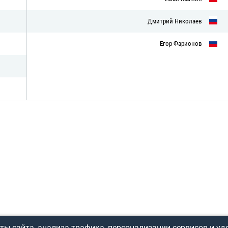
Дмитрий Николаев
Егор Фарионов
ы сайта, анализа трафика, персонализации сервисов и уд