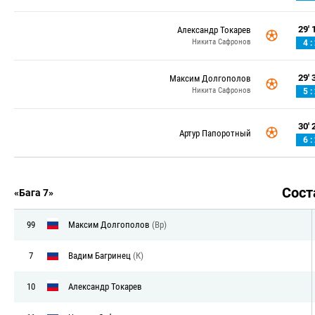
29' 1
Александр Токарев
Никита Сафронов
4 :
29' 3
Максим Долгополов
Никита Сафронов
5 :
30' 2
Артур Папоротный
6 :
Сос
«Бага 7»
99
Максим Долгополов
(Вр)
7
Вадим Багринец
(К)
10
Александр Токарев