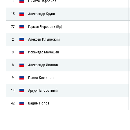
11
Никита Сафронов
15
Александр Крупа
77
Герман Черевань
(Вр)
2
Алексей Ильинский
3
Искандер Мамашев
8
Александр Иванов
9
Павел Кожинов
14
Артур Папоротный
42
Вадим Попов