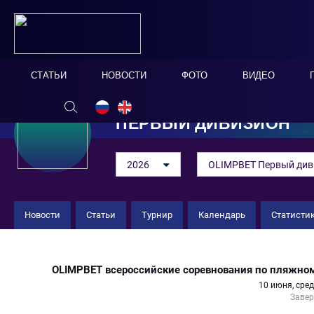
СТАТЬИ
НОВОСТИ
ФОТО
ВИДЕО
ПЕРВЫЙ ДИВИЗИОН
2026
OLIMPBET Первый див
Новости
Статьи
Турнир
Календарь
Статисти
«Бага 7» 6 : 2 «Звёзды Динамо»
OLIMPBET всероссийские соревнования по пляжном
10 июня, сред
Заве