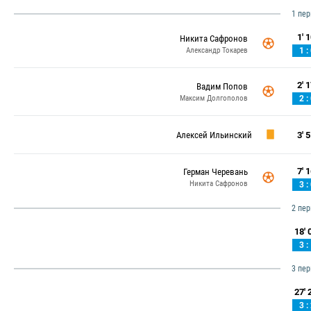
1 пе
1' 1
Никита Сафронов
Александр Токарев
1 :
2' 1
Вадим Попов
Максим Долгополов
2 :
Алексей Ильинский
3' 5
7' 1
Герман Черевань
Никита Сафронов
3 :
2 пе
18' 0
3 :
3 пе
27' 2
3 :