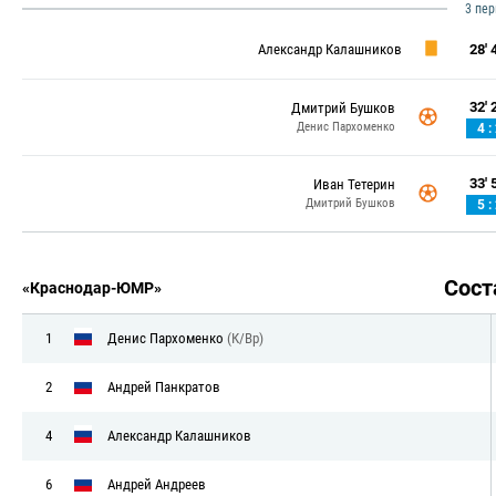
3 пе
Александр Калашников
28' 4
32' 2
Дмитрий Бушков
Денис Пархоменко
4 :
33' 5
Иван Тетерин
Дмитрий Бушков
5 :
Сос
«Краснодар-ЮМР»
1
Денис Пархоменко
(К/Вр)
2
Андрей Панкратов
4
Александр Калашников
6
Андрей Андреев