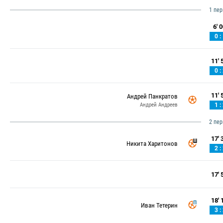
1 пе
6' 0
0 :
11' 5
0 :
11' 5
Андрей Панкратов
Андрей Андреев
1 :
2 пе
17' 3
Никита Харитонов
2 :
17' 5
18' 1
Иван Тетерин
3 :