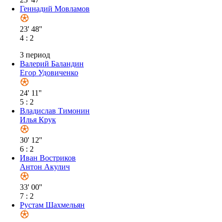
24' 11''
5 : 2
Владислав Тимонин
Илья Крук
30' 12''
6 : 2
Иван Востриков
Антон Акулич
33' 00''
7 : 2
Рустам Шахмельян
34' 50''
8 : 2
35' 34''
Борис Стальмахов
«Монте»
Составы