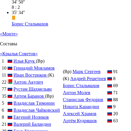
«Крылья Советов»
1
Илья Крук
(Вр)
10
Геннадий Мовламов
(Вр)
Марк Сергеев
91
11
Иван Востриков
(К)
(К)
Андрей Решетнев
8
22
Антон Акулич
Борис Стальмахов
69
77
Рустам Шахмельян
Антон Молев
71
35
Артем Баранов
(Вр)
Станислав Федорив
88
5
Владислав Тимонин
Никита Карандин
9
6
Владислав Чайковский
Алексей Храмов
20
8
Евгений Нозиков
Артём Кудряшов
63
21
Валерий Баландин
28
Егор Удовиченко
Главные тренеры
Артем Черезов
Помощник тренера
Дмитрий Хохлов
Главный 
Использование информации
Конфиденциальность
Документы