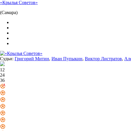
Судьи:
Григорий Митин
,
Иван Пупыкин
,
Виктор Листратов
,
Ал
12
24
36
Превью
Протокол