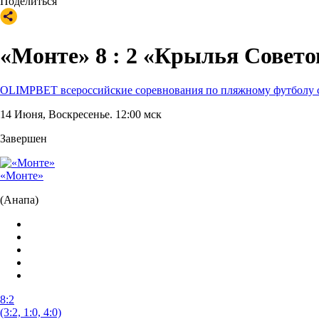
Завершен
«Монте»
(Анапа)
8:2
(3:2, 1:0, 4:0)
«Крылья Советов»
(Самара)