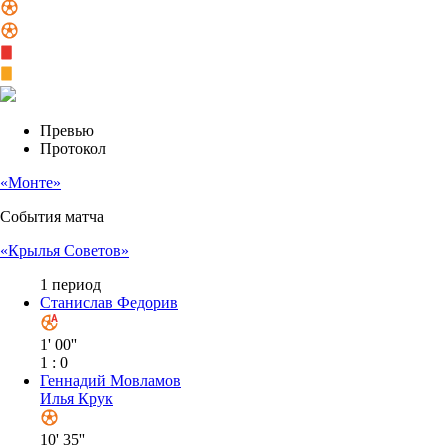
«Монте»
События матча
«Крылья Советов»
1 период
Станислав Федорив
1' 00''
1 : 0
Геннадий Мовламов
Илья Крук
10' 35''
2 : 0
Геннадий Мовламов
Рустам Шахмельян
11' 02''
3 : 0
11' 40''
3 : 1