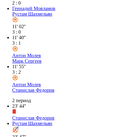
Антон Молев
Марк Сергеев
11' 55''
3 : 2
Антон Молев
Станислав Федорив
2 период
23' 44''
Станислав Федорив
Рустам Шахмельян
23' 47''
Геннадий Мовламов
23' 48''
4 : 2
3 период
Валерий Баландин
Егор Удовиченко