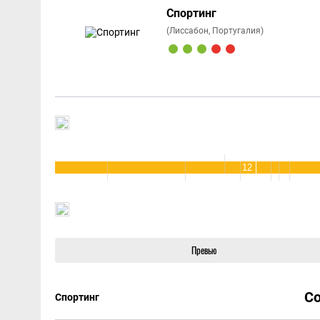
Спортинг
(Лиссабон, Португалия)
12
Превью
С
Спортинг