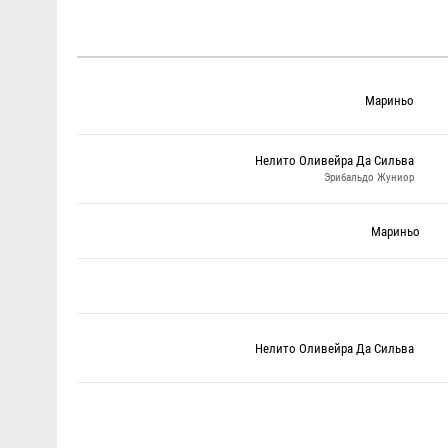
Мариньо
Нелито Оливейра Да Сильва
Эрибальдо Жуниор
Мариньо
Нелито Оливейра Да Сильва