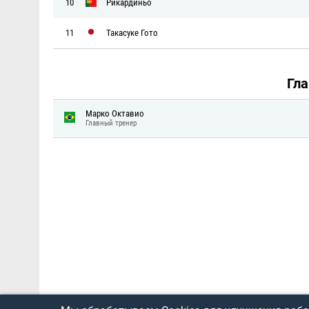
10
Рикардиньо
11
Такасуке Гото
Гл
Марко Октавио
Главный тренер