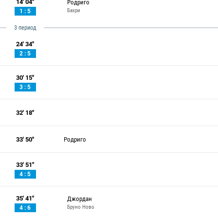
14' 04''
Родриго
Бахри
1 : 5
3 период
24' 34''
2 : 5
30' 15''
3 : 5
32' 18''
33' 50''
Родриго
33' 51''
4 : 5
35' 41''
Джордан
Бруно Ново
4 : 6