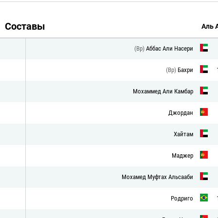
Составы
Аль 
(Вр)
Аббас Али Насери
(Вр)
Бахри
Мохаммед Али Камбар
Джордан
Хайтам
Маджер
Мохамед Муфтах Альсааби
Родриго