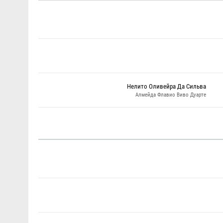
Нелито Оливейра Да Сильва
Алмейда Флавио Виво Дуарте