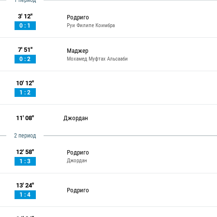
1 период
3' 12''
Родриго
Руи Филипе Коимбра
0 : 1
7' 51''
Маджер
Мохамед Муфтах Альсааби
0 : 2
10' 12''
1 : 2
11' 08''
Джордан
2 период
12' 58''
Родриго
Джордан
1 : 3
13' 24''
Родриго
1 : 4