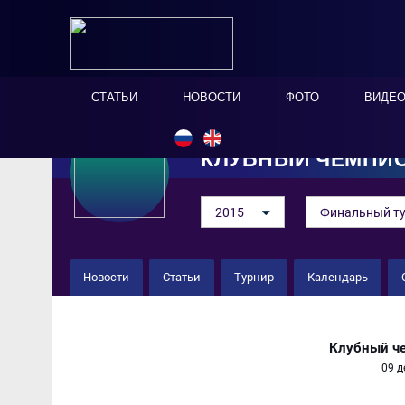
СТАТЬИ
НОВОСТИ
ФОТО
ВИДЕ
КЛУБНЫЙ ЧЕМПИО
2015
Финальный т
Новости
Статьи
Турнир
Календарь
Спортинг 4 : 6 Аль Ахли
Клубный че
09 д