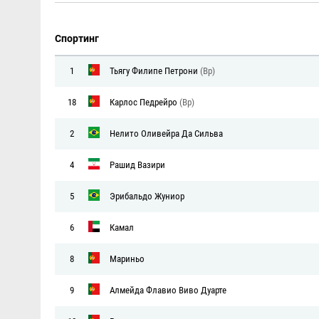
Спортинг
1
Тьягу Филипе Петрони
(Вр)
18
Карлос Педрейро
(Вр)
2
Нелито Оливейра Да Сильва
4
Рашид Вазири
5
Эрибальдо Жуниор
6
Камал
8
Мариньо
9
Алмейда Флавио Виво Дуарте