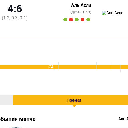
Аль Ахли
4:6
(Дубаи, ОАЭ)
(1:2, 0:3, 3:1)
24
Протокол
обытия матча
Аль 