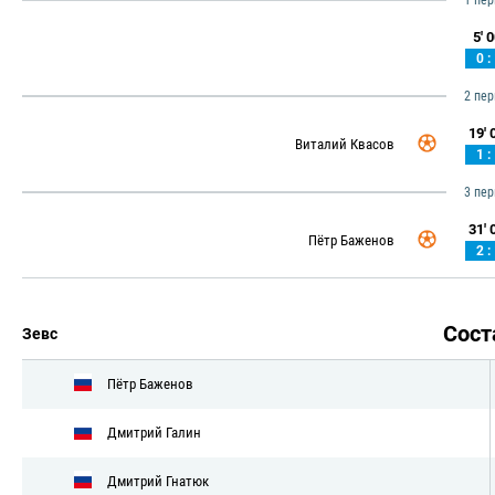
1 пе
5' 0
0 :
2 пе
19' 0
Виталий Квасов
1 :
3 пе
31' 0
Пётр Баженов
2 :
Сос
Зевс
Пётр Баженов
Дмитрий Галин
Дмитрий Гнатюк