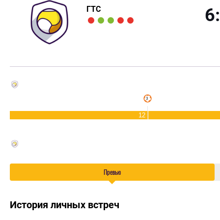
ГТС
6
12
Превью
История личных встреч