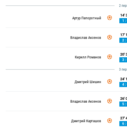
2 пе
14' 3
Артур Папоротный
1 :
17' 1
Владислав Аксенов
2 :
20' 3
Кирилл Романов
3 :
3 пе
24' 1
Дмитрий Шишин
4 :
26' 0
Владислав Аксенов
5 :
27' 4
Дмитрий Карташов
6 :