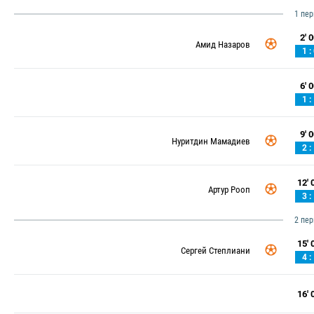
1 пе
2' 0
Амид Назаров
1 :
6' 0
1 :
9' 0
Нуритдин Мамадиев
2 :
12' 0
Артур Рооп
3 :
2 пе
15' 0
Сергей Степлиани
4 :
16' 0