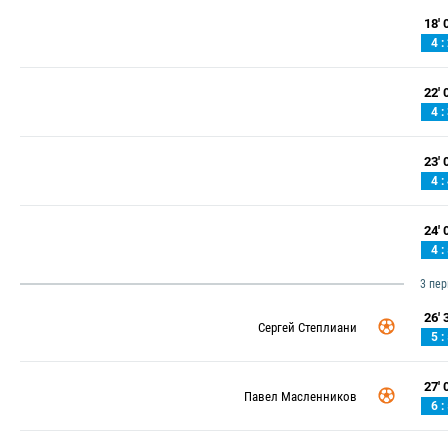
18' 0
4 :
22' 0
4 :
23' 0
4 :
24' 0
4 :
3 пе
26' 3
Сергей Степлиани
5 :
27' 0
Павел Масленников
6 :