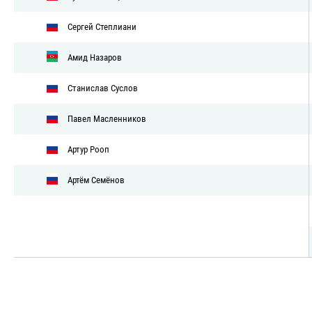
Сергей Степлиани
Амид Назаров
Станислав Суслов
Павел Масленников
Артур Рооп
Артём Семёнов