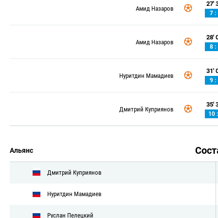
27' 3
Амид Назаров
7 :
28' 0
Амид Назаров
8 :
31' 0
Нуритдин Мамадиев
9 :
35' 3
Дмитрий Куприянов
10 :
Сос
Альянс
Дмитрий Куприянов
Нуритдин Мамадиев
Руслан Пелецкий