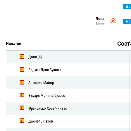
6 :
Дона
6 :
Мимо
Сос
Испания
Дона
(К)
Ридуан Дрис Бузиан
Антонио Майор
Эдуард Молина Суарес
Франсиско Хосе Чинтас
Даниэль Пахон