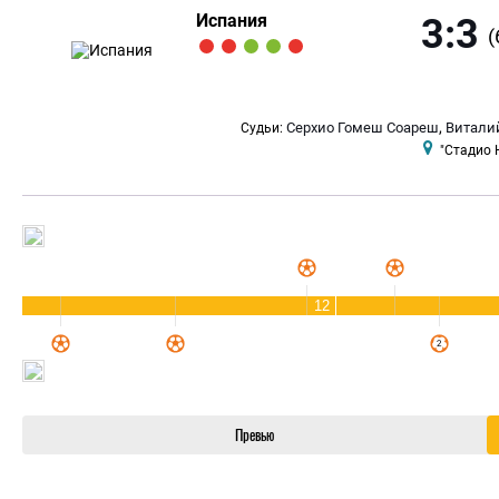
Испания
3:3
(
,
Серхио Гомеш Соареш
Витали
Судьи:
"Стадио 
12
Превью