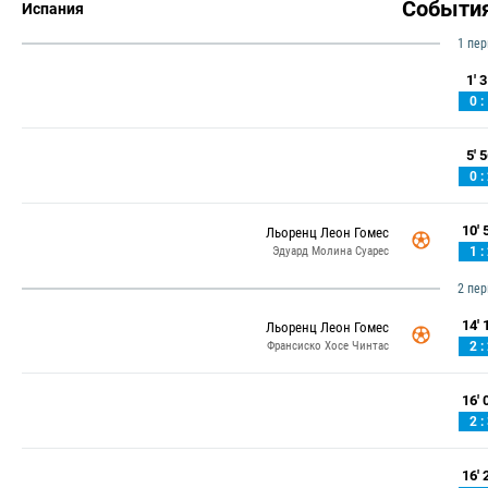
Событи
Испания
1 пе
1' 3
0 :
5' 5
0 :
10' 5
Льоренц Леон Гомес
Эдуард Молина Суарес
1 :
2 пе
14' 1
Льоренц Леон Гомес
Франсиско Хосе Чинтас
2 :
16' 0
2 :
16' 2