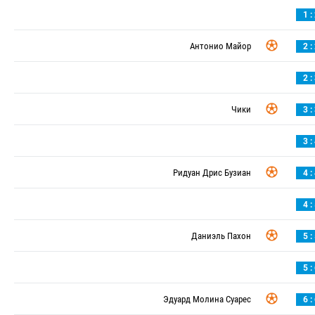
1 :
Антонио Майор
2 :
2 :
Чики
3 :
3 :
Ридуан Дрис Бузиан
4 :
4 :
Даниэль Пахон
5 :
5 :
Эдуард Молина Суарес
6 :