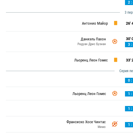
2 :
3 пе
Антонио Майор
26' 4
30' 0
Даниэль Пахон
Ридуан Дрис Бузиан
3 :
Льоренц Леон Гомес
33' 2
Серия п
0 :
Льоренц Леон Гомес
1 :
1 :
Франсиско Хосе Чинтас
1 :
Мимо