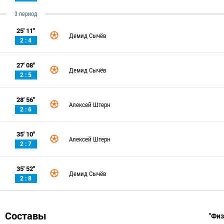
3 период
25' 11''
Демид Сычёв
2 : 4
27' 08''
Демид Сычёв
2 : 5
28' 56''
Алексей Штерн
2 : 6
35' 10''
Алексей Штерн
2 : 7
35' 52''
Демид Сычёв
2 : 8
Составы
"Физ