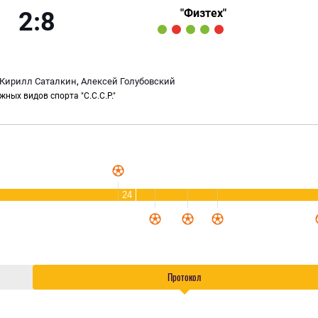
"Физтех"
2:8
,
Кирилл Саталкин
Алексей Голубовский
жных видов спорта "С.С.С.Р."
24
Протокол