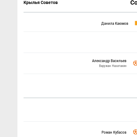
С
Крылья Советов
Данила Каюмов
Александр Васильев
Варужан Нахатакян
Роман Кубасов