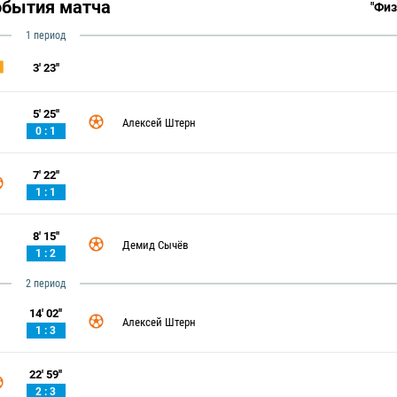
обытия матча
"Физ
1 период
3' 23''
5' 25''
Алексей Штерн
0 : 1
7' 22''
1 : 1
8' 15''
Демид Сычёв
1 : 2
2 период
14' 02''
Алексей Штерн
1 : 3
22' 59''
2 : 3