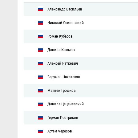
Александр Васильев
Николай Ясиновский
Роман Кубасов
Данила Каюмов
Алексей Раткевич
Варужан Нахатакян
Матвей Грошков
Данила Цеценевский
Герман Пестриков
Артем Черезов