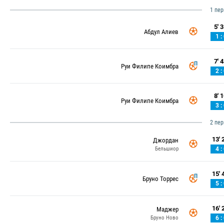
1 пе
5' 3
Абдул Алиев
1 :
7' 4
Руи Филипе Коимбра
2 :
8' 1
Руи Филипе Коимбра
3 :
2 пе
13' 2
Джордан
Бельшиор
4 :
15' 4
Бруно Торрес
5 :
16' 2
Маджер
Бруно Ново
6 :