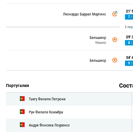
21' 5
Леонардо Баррал Мартинс
7 :
3 пе
29' 3
Бельшиор
Маджер
8 :
34' 4
Бельшиор
9 :
Сос
Португалия
Тьягу Филипе Петрони
Руи Филипе Коимбра
Андре Фонсека Лоуренсо