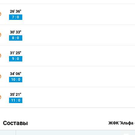
26' 36''
7 : 0
30' 33''
8 : 0
31' 25''
9 : 0
34' 06''
10 : 0
35' 21''
11 : 0
Составы
ЖФК "Альфа -