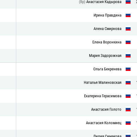
(Вр)
Анастасия Кадырова
Ирина Правдина
Алена Смирнова
Елена Воронкина
Мария Задорожная
Ольга Бекренева
Наталья Малиновская
Екатерина Герасимова
Анастасия Голото
Анастасия Коломиец
Лилия Симакова