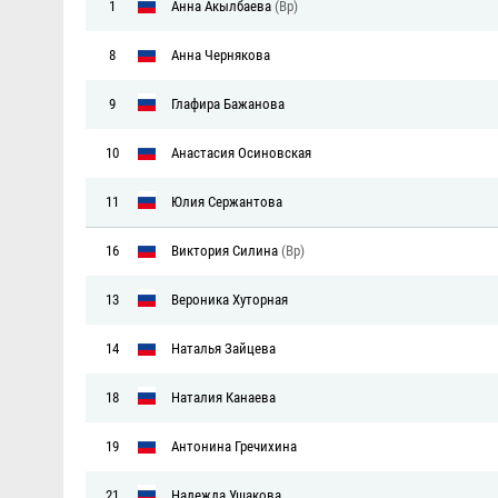
1
Анна Акылбаева
(Вр)
8
Анна Чернякова
9
Глафира Бажанова
10
Анастасия Осиновская
11
Юлия Сержантова
16
Виктория Силина
(Вр)
13
Вероника Хуторная
14
Наталья Зайцева
18
Наталия Канаева
19
Антонина Гречихина
21
Надежда Ушакова