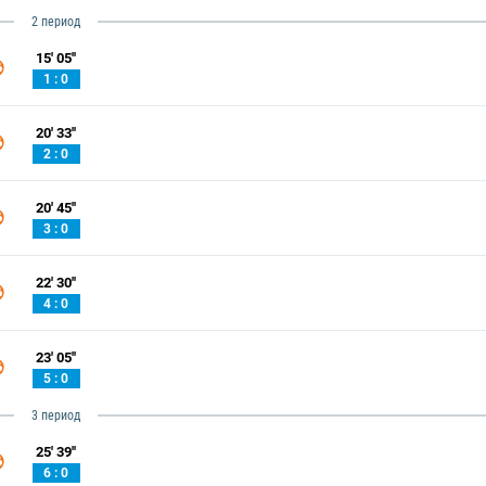
2 период
15' 05''
1 : 0
20' 33''
2 : 0
20' 45''
3 : 0
22' 30''
4 : 0
23' 05''
5 : 0
3 период
25' 39''
6 : 0