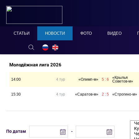
СТАТЬИ
НОВОСТИ
ФОТО
ВИДЕО
ОНЛАЙН ТАБЛО
СКРЫТЬ
Молодёжная лига 2026
«Крылья
14:00
4 тур
«Олимп-м»
5 : 6
Советов-м»
15:30
4 тур
«Саратов-м»
2 : 5
«Строгино-м»
По датам
-