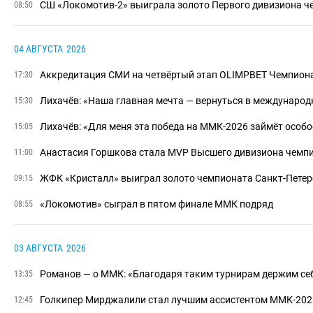
​СШ «Локомотив-2» выиграла золото Первого дивизиона ч
08:50
04 АВГУСТА
2026
Аккредитация СМИ на четвёртый этап OLIMPBET Чемпиона
17:30
Лихачёв: «Наша главная мечта — вернуться в междунаро
15:30
Лихачёв: «Для меня эта победа на ММК-2026 займёт особо
15:05
Анастасия Горшкова стала MVP Высшего дивизиона чемпи
11:00
​ЖФК «Кристалл» выиграл золото чемпионата Санкт-Петер
09:15
«Локомотив» сыграл в пятом финале ММК подряд
08:55
03 АВГУСТА
2026
Романов — о ММК: «Благодаря таким турнирам держим себ
13:35
Голкипер Мирджалили стал лучшим ассистентом ММК-202
12:45