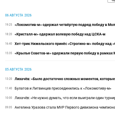
06 АВГУСТА
2026
«Локомотив-м» одержал четвёртую подряд победу в Мол
19:25
«Кристалл-м» одержал волевую победу над ЦСКА-м
18:20
Хет-трик Нижельского принёс «Строгино-м» победу над 
16:40
«​Крылья Советов-м» одержали первую победу в рамках
15:35
05 АВГУСТА
2026
Лихачёв: «Было достаточно сложных моментов, которые
13:20
Булатов и Литвинцев присоединились к «Локомотиву-м»
11:40
Лихачёв: «Не нужно думать, что если выиграли один турни
10:00
Ангелина Уразова стала MVP Первого дивизиона чемпиона
09:05