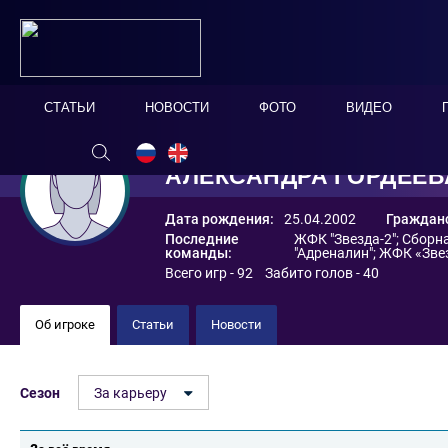
СТАТЬИ
НОВОСТИ
ФОТО
ВИДЕО
АЛЕКСАНДРА ГОРДЕЕВ
Дата рождения:
25.04.2002
Гражданс
Последние
ЖФК "Звезда-2"
;
Сборна
команды:
"Адреналин"
;
ЖФК «Зве
Всего игр - 92 Забито голов - 40
Об игроке
Статьи
Новости
Сезон
За карьеру