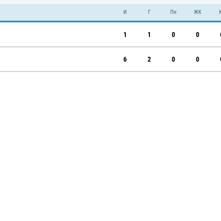
И
Г
Пн
ЖК
1
1
0
0
6
2
0
0