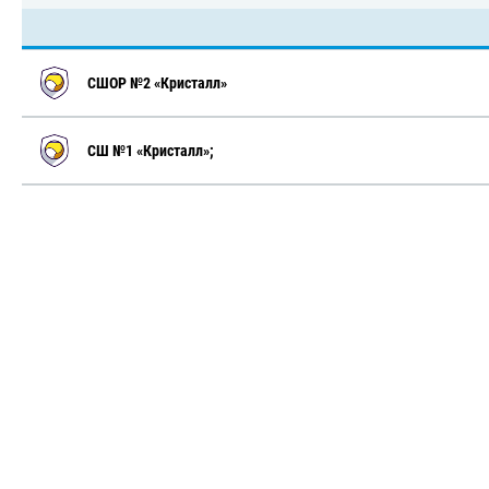
СШОР №2 «Кристалл»
СШ №1 «Кристалл»;