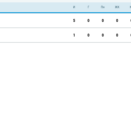
И
Г
Пн
ЖК
5
0
0
0
1
0
0
0