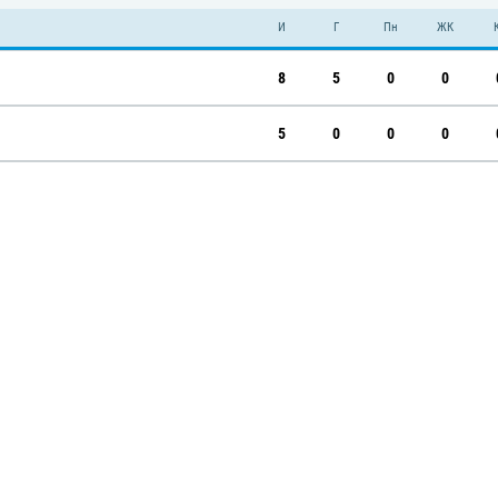
И
Г
Пн
ЖК
8
5
0
0
5
0
0
0