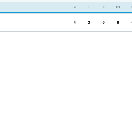
И
Г
Пн
ЖК
4
2
0
0