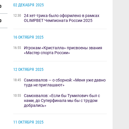
02 ДЕКАБРЯ
2025
0
24 хет-трика было оформлено в рамках
12:30
OLIMPBET Чемпионата России 2025
0
16 ОКТЯБРЯ
2025
​Игрокам «Кристалла»​ присвоены звания
16:55
«Мастер спорта России»
12 ОКТЯБРЯ
2025
Самохвалов — о сборной: «Меня уже давно
18:45
туда не приглашают»
​Самохвалов: «Если бы Тумилович был с
10:55
нами, до Суперфинала мы бы с трудом
добрались»​
11 ОКТЯБРЯ
2025