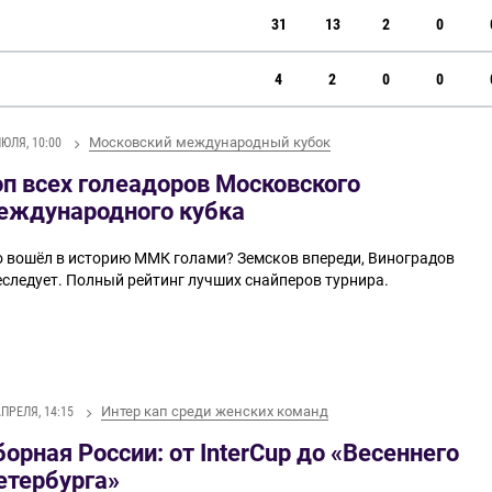
31
13
2
0
4
2
0
0
Московский международный кубок
ИЮЛЯ, 10:00
оп всех голеадоров Московского
еждународного кубка
о вошёл в историю ММК голами? Земсков впереди, Виноградов
еследует. Полный рейтинг лучших снайперов турнира.
Интер кап среди женских команд
АПРЕЛЯ, 14:15
борная России: от InterCup до «Весеннего
етербурга»