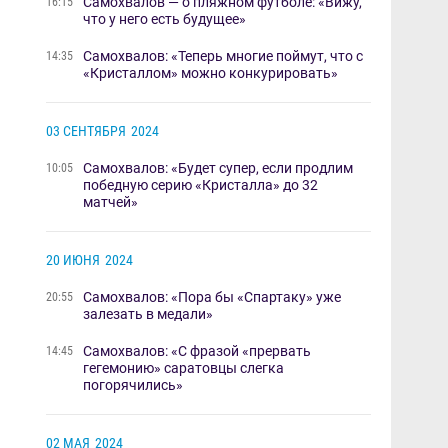
Самохвалов — о пляжном футболе: «Вижу,
16:15
что у него есть будущее»
Самохвалов: «Теперь многие поймут, что с
14:35
«Кристаллом»​ можно конкурировать»​​
03 СЕНТЯБРЯ
2024
Самохвалов: «Будет супер, если продлим
10:05
победную серию «Кристалла» до 32
матчей»
20 ИЮНЯ
2024
​Самохвалов: «Пора бы «Спартаку»​​ уже
20:55
залезать в медали»​​
Самохвалов: «С фразой «прервать
14:45
гегемонию»​ саратовцы​ слегка
погорячились»
02 МАЯ
2024