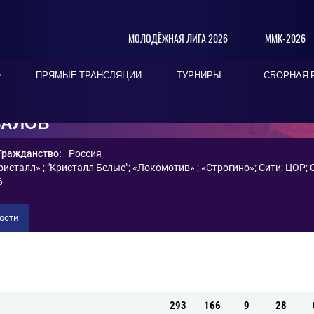
МОЛОДЁЖНАЯ ЛИГА 2026
ММК-2026
О
ПРЯМЫЕ ТРАНСЛЯЦИИ
ТУРНИРЫ
СБОРНАЯ 
ВАЛОВ
Гражданство:
Россия
ристалл»
;
"Кристалл Белые"
;
«Локомотив»
;
«Строгино»
;
Сити
;
ЦОР
;
6
ости
293
166
9
28