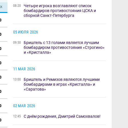
Четыре игрока возглавляют список
08:20
КК
бомбардиров противостояния ЦСКА и
сборной Санкт-Петербурга
0
05 ИЮЛЯ
2026
0
Бриштель с 13 голами является лучшим
09:50
бомбардиром противостояния «Строгино»
0
и «Кристалла»
0
11 МАЯ
2026
0
Бриштель и Ремизов являются лучшими
13:00
бомбардирами в играх «Кристалла» и
«Саратова»
0
0
02 МАЯ
2026
​С днём рождения, Дмитрий Самохвалов!
12:45
0