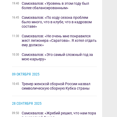
Самохвалов: «Уровень в этом году был
19:40
более сбалансированным»
Самохвалов: «По ходу сезона проблем
16:45
было много, что в клубе, что в кадровом
составе»
Самохвалов: «Не очень мне понравился
11:30
жест легионера «Саратова». Я хотел отдать
ему должок»
Самохвалов: «Это самый сложный год за
10:30
мою карьеру»
09 ОКТЯБРЯ
2025
Тренер женской сборной России назвал
10:45
символическую сборную Кубка страны
28 СЕНТЯБРЯ
2025
Самохвалов: «Жребий решил, что нам пора
09:50