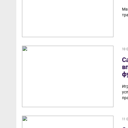
Ма
тр
10 
С
в
ф
Игр
ус
пр
11 