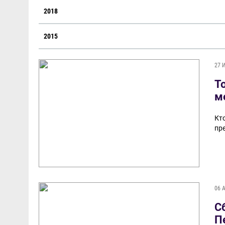
2018
2015
27 
Т
м
Кт
пр
06 
С
П