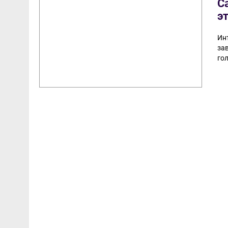
С
э
Ин
за
гол