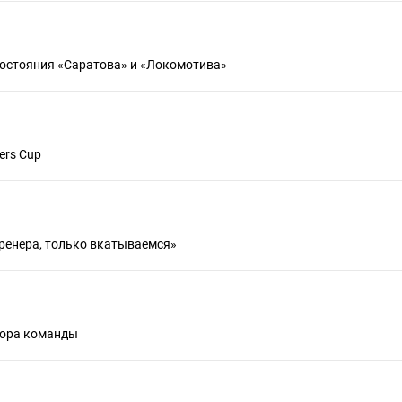
остояния «Саратова» и «Локомотива»
s Cup​​
енера, только вкатываемся»​​
бора команды