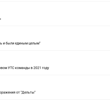
»
сь и были единым целым"
рвом УТС команды в 2021 году
оражения от "Дельты"