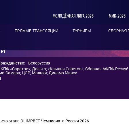
МОЛОДЁЖНАЯ ЛИГА 2026
ММК-2026
О
ПРЯМЫЕ ТРАНСЛЯЦИИ
ТУРНИРЫ
СБОРНАЯ 
ИЙ
Гражданство:
Белоруссия
;
КПФ «Саратов»
;
Дельта
;
«Крылья Советов»
;
Сборная АФПФ Респуб
мо-Самара
;
ЦОР
;
Молния
;
Динамо Минск
4
ьего этапа OLIMPBET Чемпионата России 2026