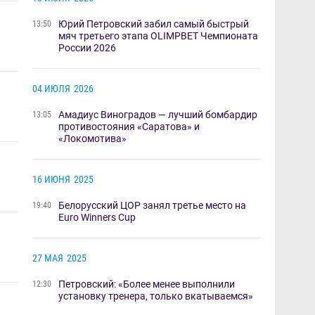
Юрий Петровский забил самый быстрый
13:50
мяч третьего этапа OLIMPBET Чемпионата
России 2026
04 ИЮЛЯ
2026
Амадиус Виноградов — лучший бомбардир
13:05
противостояния «Саратова» и
«Локомотива»
16 ИЮНЯ
2025
Белорусский ЦОР занял третье место на
19:40
Euro Winners Cup​​
27 МАЯ
2025
Петровский: «Более менее выполнили
12:30
установку тренера, только вкатываемся»​​