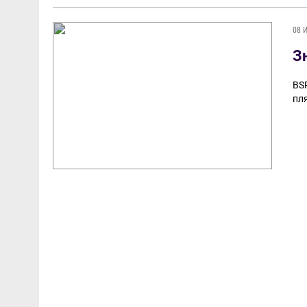
08 
З
BS
пл