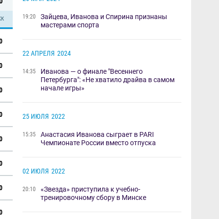
0
​Зайцева, Иванова и Спирина признаны
19:20
КК
мастерами спорта ​
0
22 АПРЕЛЯ
2024
0
Иванова — о финале "Весеннего
14:35
Петербурга": «Не хватило драйва в самом
начале игры»
0
0
25 ИЮЛЯ
2022
Анастасия Иванова сыграет в PARI
15:35
0
Чемпионате России вместо отпуска
0
02 ИЮЛЯ
2022
0
«Звезда» приступила к учебно-
20:10
тренировочному сбору в Минске
0