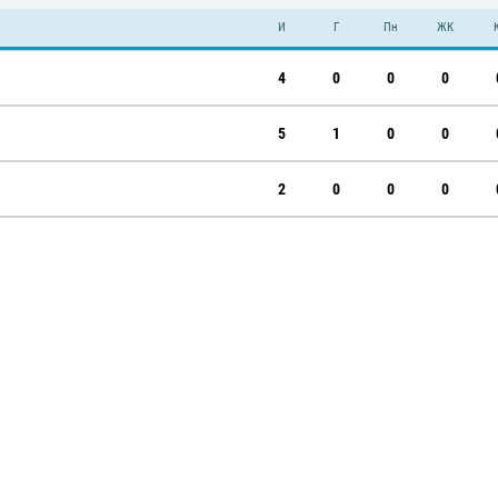
И
Г
Пн
ЖК
4
0
0
0
5
1
0
0
2
0
0
0