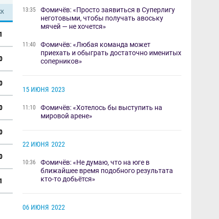
Фомичёв: «Просто заявиться в Суперлигу
13:35
КК
неготовыми, чтобы получать авоську
мячей — не хочется»​​
1
​Фомичёв: «Любая команда может
11:40
приехать и обыграть достаточно именитых
0
соперников»​​
0
15 ИЮНЯ
2023
0
Фомичёв: «Хотелось бы выступить на
11:10
мировой арене»
0
22 ИЮНЯ
2022
0
Фомичёв: «Не думаю, что на юге в
10:36
ближайшее время подобного результата
кто-то добьётся»
1
06 ИЮНЯ
2022