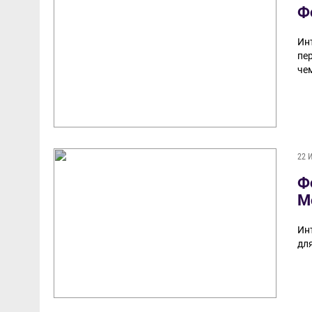
Ф
Ин
пе
че
22 
Ф
М
Ин
дл