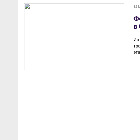
14 
Ф
в
Ин
тр
эта