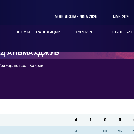
МОЛОДЁЖНАЯ ЛИГА 2026
ММК-2026
О
ПРЯМЫЕ ТРАНСЛЯЦИИ
ТУРНИРЫ
СБОРНАЯ 
ЕД АЛЬМАХДЖУБ
Гражданство:
Бахрейн
4
1
0
0
И
Г
Пн
ЖК