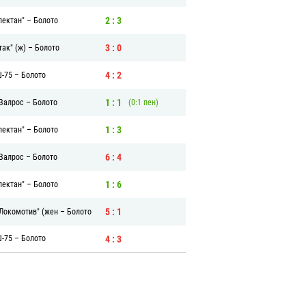
2 : 3
лектан"
–
Болото
3 : 0
так" (ж)
–
Болото
4 : 2
-75
–
Болото
1 : 1
Валрос
–
Болото
(0:1 пен)
1 : 3
лектан"
–
Болото
6 : 4
Валрос
–
Болото
1 : 6
лектан"
–
Болото
5 : 1
Локомотив" (жен
–
Болото
4 : 3
-75
–
Болото