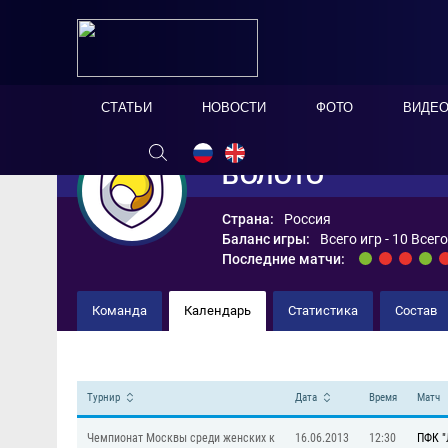
СТАТЬИ
НОВОСТИ
ФОТО
ВИДЕ
БОЛОТО
Страна:
Россия
Баланс игры:
Всего игр - 10 Всег
Последние матчи:
Команда
Календарь
Статистика
Состав
Турнир
Дата
Время
Матч
Чемпионат Москвы среди женских к
16.06.2013
12:30
ПФК "