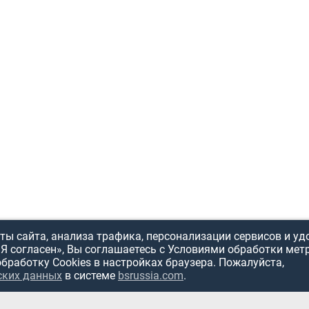
ы сайта, анализа трафика, персонализации сервисов и уд
«Я согласен», Вы соглашаетесь с Условиями обработки мет
обработку Cookies в настройках браузера. Пожалуйста,
ских данных
в системе
bsrussia.com
.