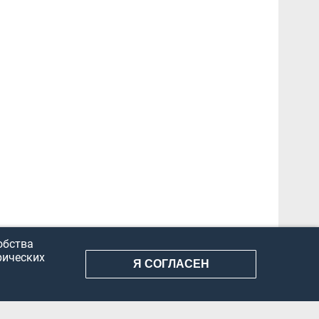
обства
рических
Я СОГЛАСЕН