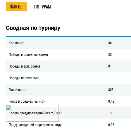
Название турнира/О турнире/Фа
ФАКТЫ
ПО ТУРАМ
Сводная по турниру
Кол-во игр
36
Победы в основное время
35
Победы в доп. время
0
Победы по пенальти
1
Голов всего
303
Голов в среднем за игру
8.42
Кол-во предупреждений всего (ЖК)
13
Предупреждений в среднем за игру
0.36