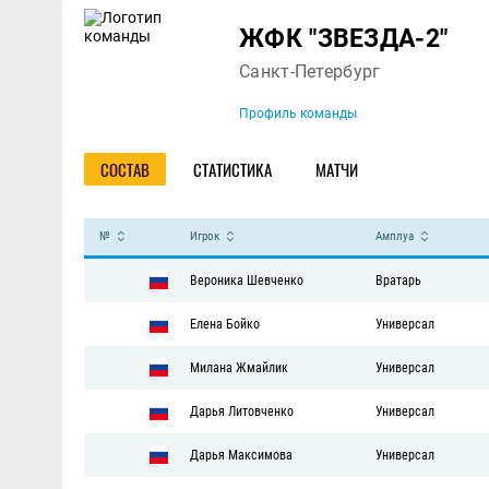
Команда
ЖФК "ЗВЕЗДА-2"
Санкт-Петербург
Профиль команды
СОСТАВ
СТАТИСТИКА
МАТЧИ
№
Игрок
Амплуа
Вероника Шевченко
Вратарь
Елена Бойко
Универсал
Милана Жмайлик
Универсал
Дарья Литовченко
Универсал
Дарья Максимова
Универсал