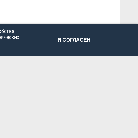
обства
рических
Я СОГЛАСЕН
АНИЕ ИНФОРМАЦИИ
КОНФИДЕНЦИАЛЬНОСТЬ
ДОКУМЕНТЫ
Вконтакте
Телеграм