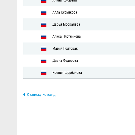
Алина Коюшева
Алла Курьякова
Дарья Москалева
Алиса Плотникова
Мария Полторак
Диана Федорова
Ксения Щербакова
К списку команд