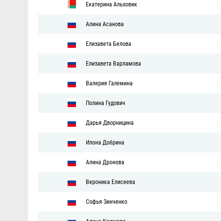
Екатерина Альховик
Алина Асанова
Елизавета Белова
Елизавета Варламова
Валерия Галемина
Полина Гудович
Дарья Дворницина
Илона Добрина
Алина Дронова
Вероника Елисеева
Софья Зинченко