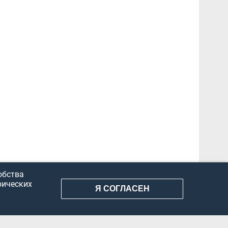
обства
рических
Я СОГЛАСЕН