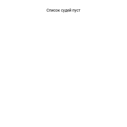
Петербурга в закрытых помещени
Список судей пуст