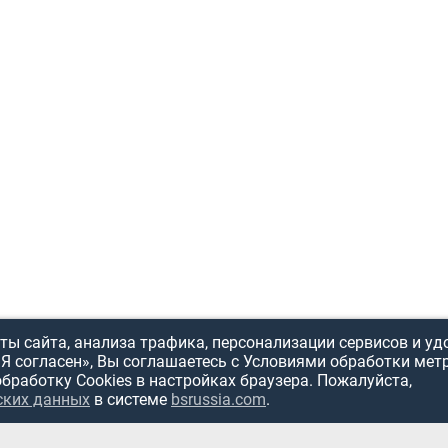
ы сайта, анализа трафика, персонализации сервисов и уд
«Я согласен», Вы соглашаетесь с Условиями обработки мет
обработку Cookies в настройках браузера. Пожалуйста,
ских данных
в системе
bsrussia.com
.