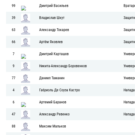
99
Дмитрий Васильев
Вратар
39
Владислав Шкут
Защитн
63
Александр Токарев
Защитн
66
Артём Яковлев
Защитн
7
Дмитрий Карташов
Универ
9
Никита-Александр Боровенков
Универ
77
Даниил Таманин
Универ
4
Габриэль Де Соуза Кастро
Напад
6
Артемий Баранов
Напад
47
Александр Ревенко
Напад
88
Максим Мальков