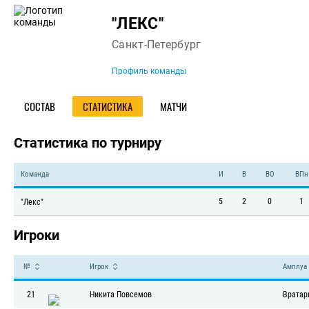
Команда
"ЛЕКС"
Санкт-Петербург
Профиль команды
СОСТАВ
СТАТИСТИКА
МАТЧИ
Статистика по турниру
Команда
И
В
ВО
ВПн
5
2
0
1
"Лекс"
Игроки
№
Игрок
Амплуа
21
Никита Повсемов
Вратар