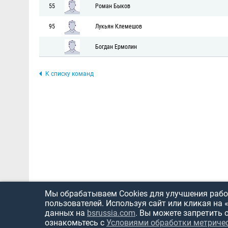
55
Роман Быков
95
Лукьян Клемешов
Богдан Ермолин
К списку команд
Мы обрабатываем Cookies для улучшения работ
пользователей. Используя сайт или кликая на 
данных на
bsrussia.com
. Вы можете запретить 
ознакомьтесь с
Условиями обработки метриче