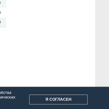
1
0
0
обства
рических
Я СОГЛАСЕН