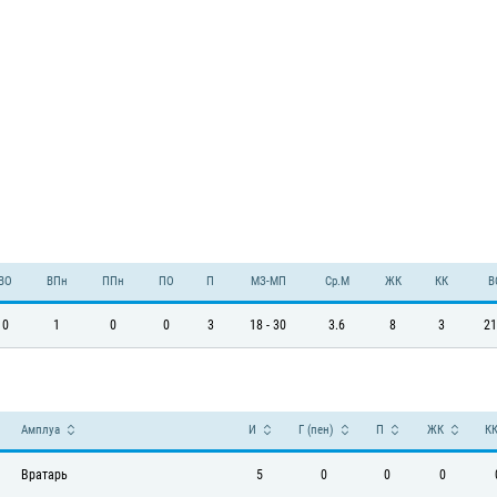
ВО
ВПн
ППн
ПО
П
МЗ-МП
Ср.М
ЖК
КК
В
0
1
0
0
3
18 - 30
3.6
8
3
21
Амплуа
И
Г (пен)
П
ЖК
К
Вратарь
5
0
0
0