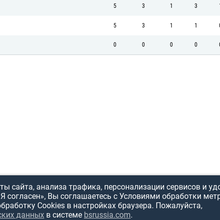
5
3
1
3
5
3
1
1
0
0
0
0
ы сайта, анализа трафика, персонализации сервисов и уд
«Я согласен», Вы соглашаетесь с Условиями обработки мет
обработку Cookies в настройках браузера. Пожалуйста,
ских данных
в системе
bsrussia.com
.