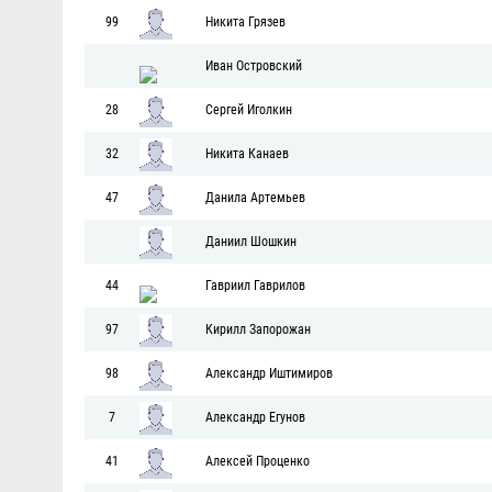
99
Никита Грязев
Иван Островский
28
Сергей Иголкин
32
Никита Канаев
47
Данила Артемьев
Даниил Шошкин
44
Гавриил Гаврилов
97
Кирилл Запорожан
98
Александр Иштимиров
7
Александр Егунов
41
Алексей Проценко