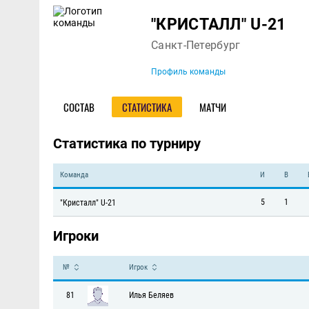
Команда
"КРИСТАЛЛ" U-21
Санкт-Петербург
Профиль команды
СОСТАВ
СТАТИСТИКА
МАТЧИ
Статистика по турниру
Команда
И
В
5
1
"Кристалл" U-21
Игроки
№
Игрок
81
Илья Беляев