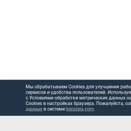
Мы обрабатываем Cookies для улучшения рабо
сервисов и удобства пользователей. Используя
с Условиями обработки метрических данных н
Cookies в настройках браузера. Пожалуйста, о
данных
в системе
bsrussia.com
.