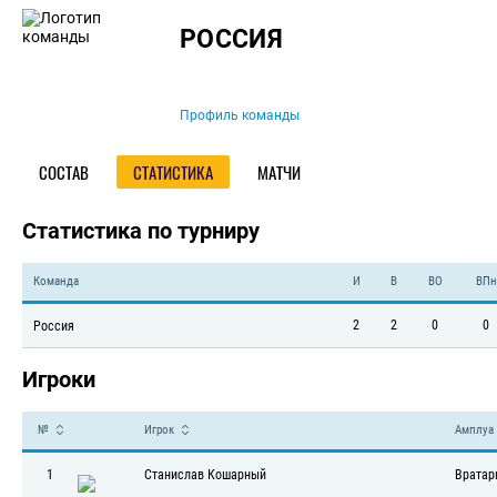
Команда
РОССИЯ
Профиль команды
СОСТАВ
СТАТИСТИКА
МАТЧИ
Статистика по турниру
Команда
И
В
ВО
ВПн
2
2
0
0
Россия
Игроки
№
Игрок
Амплуа
1
Станислав Кошарный
Вратар