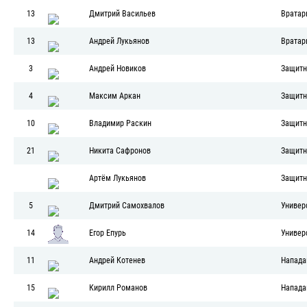
13
Дмитрий Васильев
Вратар
13
Андрей Лукьянов
Вратар
3
Андрей Новиков
Защитн
4
Максим Аркан
Защитн
10
Владимир Раскин
Защитн
21
Никита Сафронов
Защитн
Артём Лукьянов
Защитн
5
Дмитрий Самохвалов
Универ
14
Егор Епурь
Универ
11
Андрей Котенев
Напад
15
Кирилл Романов
Напад