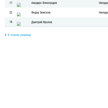
17
Амадиус Виноградов
Напад
22
Федор Земсков
Напад
18
Дмитрий Фролов
К списку команд