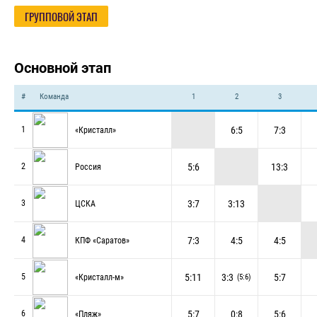
ГРУППОВОЙ ЭТАП
Основной этап
#
Команда
1
2
3
6:5
7:3
1
«Кристалл»
5:6
13:3
2
Россия
3:7
3:13
3
ЦСКА
7:3
4:5
4:5
4
КПФ «Саратов»
5:11
3:3
5:7
5
«Кристалл-м»
(5:6)
5:7
0:8
5:6
6
«Пляж»