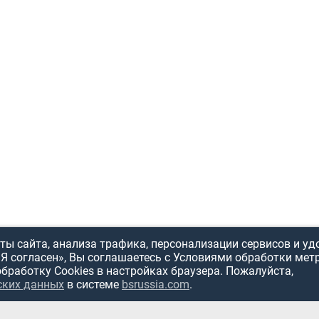
ы сайта, анализа трафика, персонализации сервисов и уд
«Я согласен», Вы соглашаетесь с Условиями обработки мет
обработку Cookies в настройках браузера. Пожалуйста,
ских данных
в системе
bsrussia.com
.