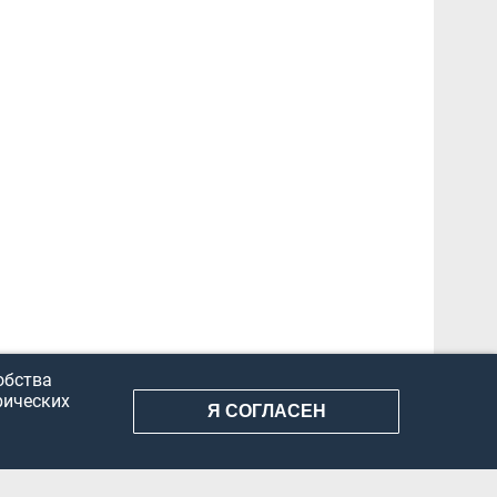
обства
рических
Я СОГЛАСЕН